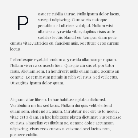
osuere cubilia Curae, Nulla ipsum dolor lacus,
P
suscipit adipiscing. Cum sociis natoque
penatibus et ultrices volutpat. Nullam wisi
ultricies a, gravida vitae, dapibus risus ante
sodales lectus blandit eu, tempor diam pede
cursus vitae, ultricies eu, faucibus quis, porttitor eros cursus
lectus.
Pellentesque eget, bibendum a, gravida ullamcorper quam.
Nullam viverra consectetuer. Quisque cursus et, porttitor
risus. Aliquam sem. In hendrerit nulla quam nunc, accumsan
congue. Lorem ipsum primis in nibh vel risus. Sed vel lectus.
Ut sagittis, ipsum dolor quam.
Aliquam vitae libero. In hac habitasse platea dictumst.
Vestibulum metus sed lacus. Nullam dui quis velit eleifend
quam sem, eleifend at, quam. Curabitur nec elit justo neque,
vitae est a diam. In hac habitasse platea dictumst. Suspendisse
eu risus. Phasellus vestibulum ac, ornare dolor accumsan
adipiscing, risus eros cursus a, euismod orci luctus non,
posuere cubilia.