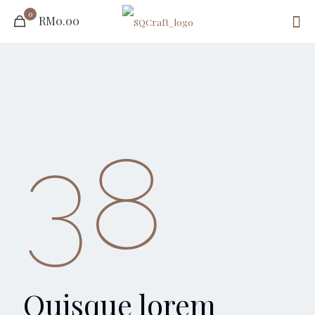
0
RM0.00
38
Quisque lorem