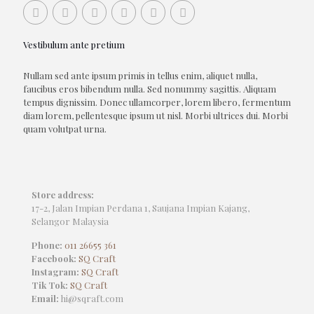
Vestibulum ante pretium
Nullam sed ante ipsum primis in tellus enim, aliquet nulla,
faucibus eros bibendum nulla. Sed nonummy sagittis. Aliquam
tempus dignissim. Donec ullamcorper, lorem libero, fermentum
diam lorem, pellentesque ipsum ut nisl. Morbi ultrices dui. Morbi
quam volutpat urna.
Store address:
17-2, Jalan Impian Perdana 1, Saujana Impian Kajang,
Selangor Malaysia
Phone:
011 26655 361
Facebook:
SQ Craft
Instagram:
SQ Craft
Tik Tok:
SQ Craft
Email:
hi@sqraft.com